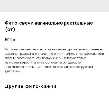
Фито-свечи вагинально ректальные
(от)
500
р.
Фито-свечи вагинально-ректальные - это натуральное лекарственное
средство, предназначенное для лечения и профилактики заболеваний в
области половых органов и прямой кишки. Содержат только
натуральные растительные компоненты, обладающие
противовоспалительным, антисептическим и регенерирующим
действием.
Другие фито-свечи