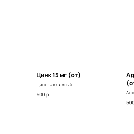
Цинк 15 мг (от)
Ад
(о
Цинк - это важный
микроэлемент, необходимый
Адж
500
р.
для поддержания здоровья
лек
50
организма. Он играет
пом
ключевую роль в иммунной
сих
системе, помогает укрепить
защитные функции организма
и повысить его устойчивость к