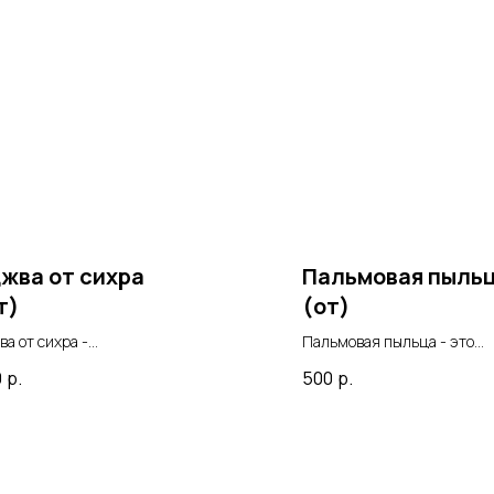
жва от сихра
Пальмовая пыль
т)
(от)
ва от сихра -
Пальмовая пыльца - это
арственное средство,
уникальное природное
0
р.
500
р.
огающее избавиться от
средство, обладающее ряд
ра.
ценных свойств и
применяющееся в медицин
Этот препарат получают из
цветков масличных пальм,