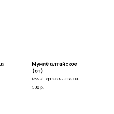
ца
Мумиё алтайское
(от)
Мумиё - органо-минеральный
продукт преимущественно
500
р.
ом
природного биологического
происхождения. Народы
е.
Востока использовали мумиё в
традиционной медицине.