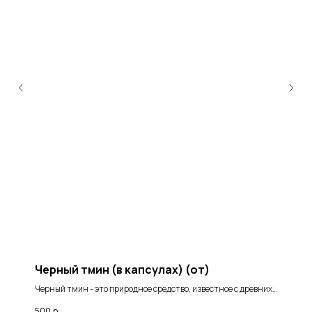
Черный тмин (в капсулах) (от)
Черный тмин - это природное средство, известное с древних
времен за свои целебные свойства. Это растение обладает
500
р.