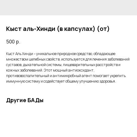
Кыст аль-Хинди (в капсулах) (от)
500
р.
Кыст Аль Хинди – уникальное природное средство, обладающее
множеством целебных свойств, используется для лечения заболеваний
суставов, дыхательной системы, пищеварительных расстройств и
кожных заболеваний. Этот мощный антиоксидант,
противовоспалительный и антимикробный агент помогает укрепить
иммунную систему и содействует общему улучшению здоровья.
Другие БАДы