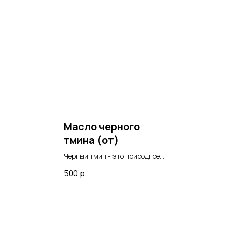
Масло черного
тмина (от)
Черный тмин - это природное
я
средство, известное с древних
500
р.
времен за свои целебные
свойства. Это растение
и
обладает мощным
иммуномодулирующим,
антиоксидантным,