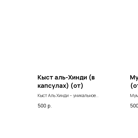
Кыст аль-Хинди (в
Му
капсулах) (от)
(о
Кыст Аль Хинди – уникальное
Мум
природное средство,
про
500
р.
50
обладающее множеством
при
целебных свойств,
про
используется для лечения
Вос
заболеваний суставов,
тра
дыхательной системы,