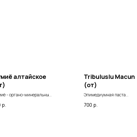
миё алтайское
Tribuluslu Macun
т)
(от)
иё - органо-минеральный
Эпимедиумная паста
дукт преимущественно
Tribuluslu Macun - пищева
0
р.
700
р.
родного биологического
добавка, способствующая
исхождения. Народы
укреплению организма,
тока использовали мумиё в
повышению выносливости 
диционной медицине.
увеличению потенции. Не
является рецептурным