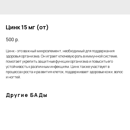
Цинк 15 мг (от)
500
р.
Цинк - это важный микроэлемент, необходимый для поддержания
здоровья организма. Он играет ключевую роль в иммунной системе,
помогает укрепить защитные функции организма и повысить его
устойчивость к различным инфекциям. Цинк также участвует в
процессах роста и развития клеток, поддерживает здоровье кожи, волос
и ногтей.
Другие БАДы