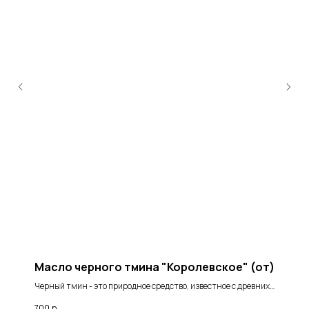
Масло черного тмина "Королевское" (от)
Черный тмин - это природное средство, известное с древних
времен за свои целебные свойства. Это растение обладает
700
р.